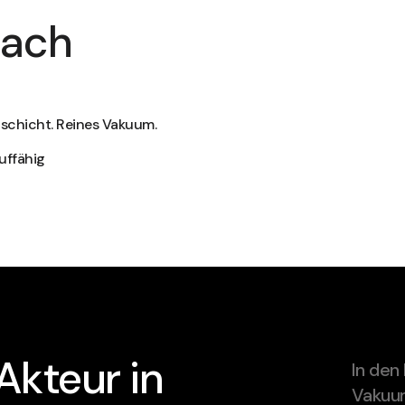
lach
nschicht. Reines Vakuum.
auffähig
Akteur in
In den
Vakuum