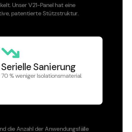
kelt. Unser V21-Panel hat eine
tive, patentierte Stützstruktur.
Serielle Sanierung
70 % weniger Isolationsmaterial.
d die Anzahl der Anwendungsfälle