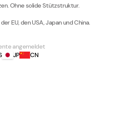
n. Ohne solide Stützstruktur.
n der EU, den USA, Japan und China.
ente angemeldet
S
JP
CN