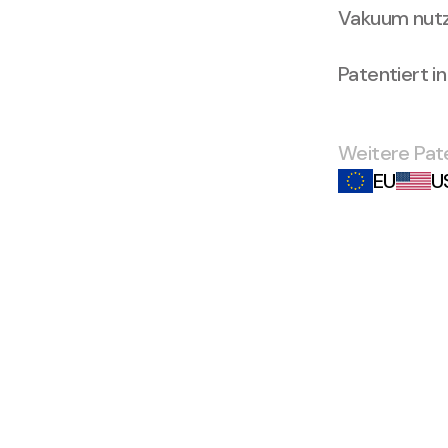
Vakuum nutze
Patentiert i
Weitere Pat
EU
U