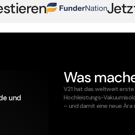
estieren
Jetz
Was mache
V21 hat das weltweit erste 
ude und
Hochleistungs-Vakuumisolat
– und damit eine neue Är