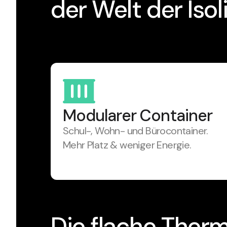
der Welt der Isol
Modularer Container
Schul-, Wohn- und Bürocontainer.
Mehr Platz & weniger Energie.
Die flache Ther