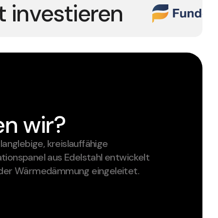
t investieren
n wir?
langlebige, kreislauffähige
ionspanel aus Edelstahl entwickelt
a der Wärmedämmung eingeleitet.