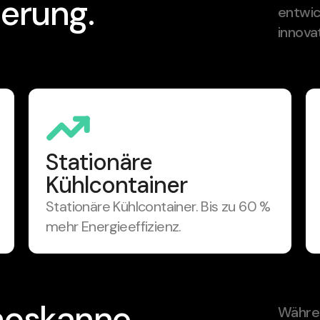
ierung.
entwic
innova
Stationäre
Kühlcontainer
Stationäre Kühlcontainer. Bis zu 60 %
mehr Energieeffizienz.
moskanne.
Währen